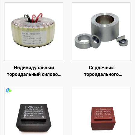
Индивидуальный
Сердечник
тороидальный силовой
тороидального
трансформатор 1500 ВА,
трансформатора из
58 В, 58 В,
листовой
трансформатор для
электротехнической
печатной платы,
стали, сердечник
аудиовыход,
питания
тороидальный
трансформатор