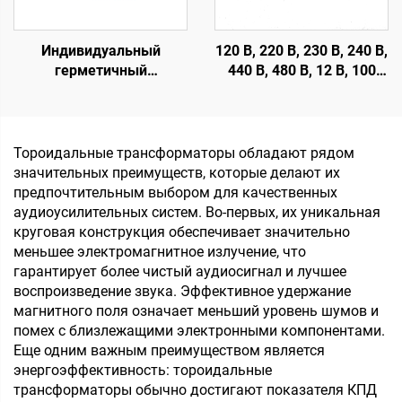
Индивидуальный
120 В, 220 В, 230 В, 240 В,
герметичный
440 В, 480 В, 12 В, 100
трансформатор,
мА, 200 мА,
трансформатор для
герметичный
печатной платы,
трансформатор с
трансформатор с 110 В
печатной платой
Тороидальные трансформаторы обладают рядом
на 12 В для усилителя
значительных преимуществ, которые делают их
предпочтительным выбором для качественных
аудиоусилительных систем. Во-первых, их уникальная
круговая конструкция обеспечивает значительно
меньшее электромагнитное излучение, что
гарантирует более чистый аудиосигнал и лучшее
воспроизведение звука. Эффективное удержание
магнитного поля означает меньший уровень шумов и
помех с близлежащими электронными компонентами.
Еще одним важным преимуществом является
энергоэффективность: тороидальные
трансформаторы обычно достигают показателя КПД