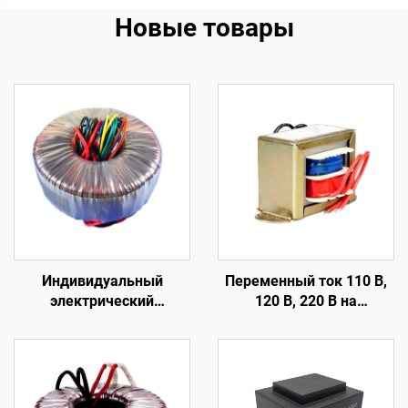
Новые товары
Индивидуальный
Переменный ток 110 В,
электрический
120 В, 220 В на
тороидальный
переменный ток 6 В, 9 В,
трансформатор 500 ВА
12 В, 15 В, 18 В, 24 В,
для аудиоусилителей,
однофазный EI-
тороидальный
трансформатор
трансформатор класса