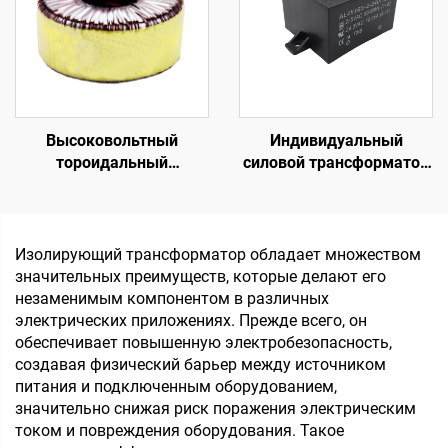
H, усилитель мощности
Высоковольтный
Индивидуальный
тороидальный
силовой трансформатор
трансформатор 45 0 45,
24 В на 220 В,
тороидальный
герметичный
трансформатор малой
низкочастотный
мощности с
трансформатор на
Изолирующий трансформатор обладает множеством
гальванической
печатной плате, 50 Гц,
значительных преимуществ, которые делают его
развязкой, 220 В, 80 В,
выход 36 В,
незаменимым компонентом в различных
трансформатор
максимальный вход 380
электрических приложениях. Прежде всего, он
В
обеспечивает повышенную электробезопасность,
создавая физический барьер между источником
питания и подключенным оборудованием,
значительно снижая риск поражения электрическим
током и повреждения оборудования. Такое