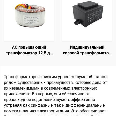
трансформатор
трансформатор на
печатной плате,
трансформатор тока для
печатной платы
AC повышающий
Индивидуальный
трансформатор 12 В до
силовой трансформатор
220 В от 100 Вт до 5000
24 В на 220 В,
Вт, тороидальный
герметичный
трансформатор из
низкочастотный
медного провода,
трансформатор на
Трансформаторы с низким уровнем шума обладают
тороидальный
печатной плате, 50 Гц,
рядом существенных преимуществ, которые делают
трансформатор 110 В до
выход 36 В,
их незаменимыми в современных электронных
220 В
максимальный вход 380
приложениях. Во-первых, они обеспечивают
В
превосходное подавление шумов, эффективно
устраняя как синфазные, так и дифференциальные
помехи в линиях электропитания. Это обеспечивает