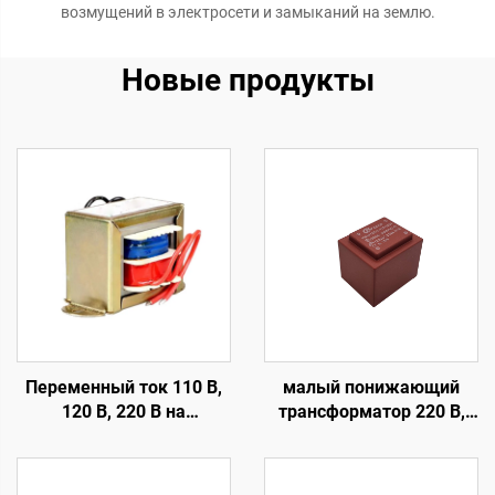
возмущений в электросети и замыканий на землю.
Новые продукты
Переменный ток 110 В,
малый понижающий
120 В, 220 В на
трансформатор 220 В,
переменный ток 6 В, 9 В,
230 В, 240 В, 110 В на 5 В,
12 В, 15 В, 18 В, 24 В,
9 В, 12 В, 24 В,
однофазный EI-
герметичный EI-