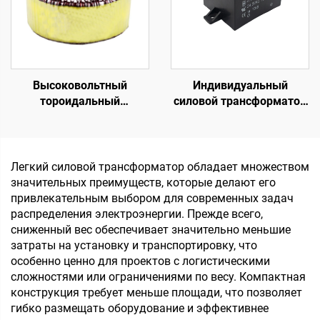
Высоковольтный
Индивидуальный
тороидальный
силовой трансформатор
трансформатор 45 0 45,
24 В на 220 В,
тороидальный
герметичный
трансформатор малой
низкочастотный
мощности с
трансформатор на
Легкий силовой трансформатор обладает множеством
гальванической
печатной плате, 50 Гц,
значительных преимуществ, которые делают его
развязкой, 220 В, 80 В,
выход 36 В,
привлекательным выбором для современных задач
трансформатор
максимальный вход 380
распределения электроэнергии. Прежде всего,
В
сниженный вес обеспечивает значительно меньшие
затраты на установку и транспортировку, что
особенно ценно для проектов с логистическими
сложностями или ограничениями по весу. Компактная
конструкция требует меньше площади, что позволяет
гибко размещать оборудование и эффективнее