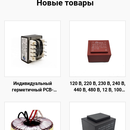
Новые товары
Индивидуальный
120 В, 220 В, 230 В, 240 В,
герметичный PCB-
440 В, 480 В, 12 В, 100
трансформатор EI-41 с 4
мА, 200 мА,
контактами, силовой
герметичный
трансформатор для
трансформатор с
входа 240 В и выхода 24
печатной платой
В/36 В/380 В, частота 50
Гц