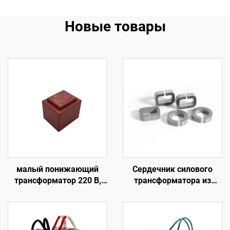
Новые товары
малый понижающий
Сердечник силового
трансформатор 220 В,
трансформатора из
230 В, 240 В, 110 В на 5 В,
мягкого магнитного
9 В, 12 В, 24 В,
материала с высокой
герметичный EI-
проницаемостью,
трансформатор на
тороидальный,