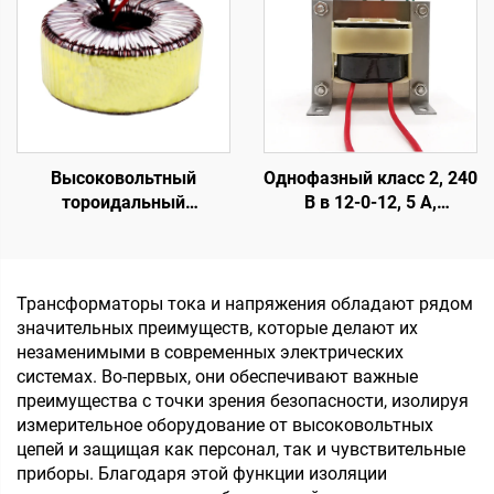
печатной плате,
ферритовый с зазором в
трансформатор тока для
магнитопроводе, с
печатной платы
низкими потерями, вход
110 В, выход 380 В
Высоковольтный
Однофазный класс 2, 240
тороидальный
В в 12-0-12, 5 А,
трансформатор 45 0 45,
трансформатор для
тороидальный
аудио
трансформатор малой
мощности с
Трансформаторы тока и напряжения обладают рядом
гальванической
значительных преимуществ, которые делают их
развязкой, 220 В, 80 В,
незаменимыми в современных электрических
трансформатор
системах. Во-первых, они обеспечивают важные
преимущества с точки зрения безопасности, изолируя
измерительное оборудование от высоковольтных
цепей и защищая как персонал, так и чувствительные
приборы. Благодаря этой функции изоляции