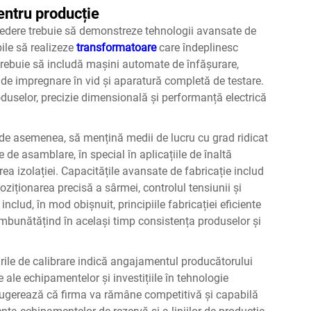
entru producție
redere trebuie să demonstreze tehnologii avansate de
ile să realizeze
transformatoare
care îndeplinesc
 trebuie să includă mașini automate de înfășurare,
 de impregnare în vid și aparatură completă de testare.
oduselor, precizie dimensională și performanță electrică
 de asemenea, să mențină medii de lucru cu grad ridicat
 de asamblare, în special în aplicațiile de înaltă
a izolației. Capacitățile avansate de fabricație includ
ziționarea precisă a sârmei, controlul tensiunii și
 includ, în mod obișnuit, principiile fabricației eficiente
îmbunătățind în același timp consistența produselor și
rile de calibrare indică angajamentul producătorului
e ale echipamentelor și investițiile în tehnologie
sugerează că firma va rămâne competitivă și capabilă