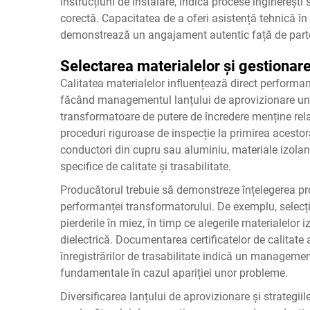
instrucțiuni de instalare, indică procese inginerești s
corectă. Capacitatea de a oferi asistență tehnică în 
demonstrează un angajament autentic față de parte
Selectarea materialelor și gestionare
Calitatea materialelor influențează direct performanț
făcând managementul lanțului de aprovizionare un f
transformatoare de putere de încredere menține relaț
proceduri riguroase de inspecție la primirea acestora
conductori din cupru sau aluminiu, materiale izolant
specifice de calitate și trasabilitate.
Producătorul trebuie să demonstreze înțelegerea pro
performanței transformatorului. De exemplu, selecția
pierderile în miez, în timp ce alegerile materialelor
dielectrică. Documentarea certificatelor de calitate a
înregistrărilor de trasabilitate indică un management
fundamentale în cazul apariției unor probleme.
Diversificarea lanțului de aprovizionare și strategii