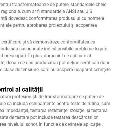
 Pentru transformatoarele de putere, standardele cheie
e regionale, cum ar fi standardele ANSI sau JIS.
guranță dovedesc conformitatea produsului cu normele
sențiale pentru aprobarea proiectului și acoperirea
 certificare și să demonstreze conformitatea cu
xpirate sau suspendate indică posibile probleme legate
at preocupări. În plus, domeniul de aplicare al
ute, deoarece unii producători pot deține certificări doar
 clase de tensiune, care nu acoperă neapărat cerințele
trol al calității
ătorii profesioniști de transformatoare de putere de
rebuie să includă echipamente pentru teste de rutină, cum
a impedanței, testarea rezistenței izolației și testarea
ansate de testare pot include testarea descărcărilor
ea nivelului sonor, în funcție de cerințele aplicației.