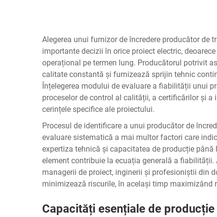
Alegerea unui furnizor de încredere
producător de t
importante decizii în orice proiect electric, deoarec
operațional pe termen lung. Producătorul potrivit a
calitate constantă și furnizează sprijin tehnic conti
Înțelegerea modului de evaluare a fiabilității unui p
proceselor de control al calității, a certificărilor și a
cerințele specifice ale proiectului.
Procesul de identificare a unui producător de încre
evaluare sistematică a mai multor factori care indică
expertiza tehnică și capacitatea de producție până la
element contribuie la ecuația generală a fiabilități
managerii de proiect, inginerii și profesioniștii din d
minimizează riscurile, în același timp maximizând rezu
Capacități esențiale de producție 