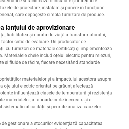
istematice și facilitează o instalare și întreținere
fazele de proiectare, instalare și punere în funcțiune
neriat, care depășește simpla furnizare de produse.
a lanțului de aprovizionare
a, fiabilitatea și durata de viață a transformatorului,
actor critic de evaluare. Un producător de
ii cu furnizori de materiale certificați și implementează
. Materialele cheie includ oțelul electric pentru miezuri,
e și fluide de răcire, fiecare necesitând standarde
prietăților materialelor și a impactului acestora asupra
 oțelului electric orientat pe grăunț afectează
 izolante influențează clasele de temperatură și rezistența
le materialelor, a rapoartelor de încercare și a
 sistematic al calității și permite analiza cauzelor
le de gestionare a stocurilor evidențiază capacitatea