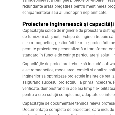
să îndeplinească cerințele proiectelor viitoare. Prez
redundante arată pregătirea pentru menținerea program
echipamentelor sau al unor opriri neplanificate.
Proiectare inginerească și capacități
Capacitățile solide de inginerie de proiectare disti
de furnizorii obișnuiți. Echipa de ingineri trebuie s
electromagnetice, gestionării termice, proiectării me
permite proiectarea personalizată a transformatoarel
standard în funcție de cerințe particulare și soluții
Capacitățile de proiectare trebuie să includă softw
electromagnetice, modelarea termică și analiza soli
inginerilor să optimizeze proiectele înainte de realiz
asigurând succesul proiectului la prima încercare. P
verificate, demonstrând în același timp flexibilitat
pentru a crea soluții complet noi, adaptate cerințelor
Capacitățile de documentare tehnică relevă profesion
Documentația completă de proiectare, care include de