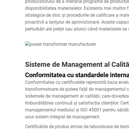
producătorului de a menține programe de producție 
disponibilitatea materialelor. Existenta mai multor fu
strategice de stoc și procedurile de calificare a ma
proactivă a lanțului de aprovizionare. Aceste capac
perturbări ale pieței sau atunci când materialele se 
Sisteme de Management al Calități
Conformitatea cu standardele internaț
Conformitatea cu certificatele reprezintă baza eval
transformatoare de putere față de managementul cali
sistemele de management al calității, care dovedesc 
îmbunătățirea continuă și satisfacția clienților. Cer
managementul mediului și ISO 45001 pentru sănăta
unui sistem integral de management.
Certificările de produs emise de laboratoare de tes