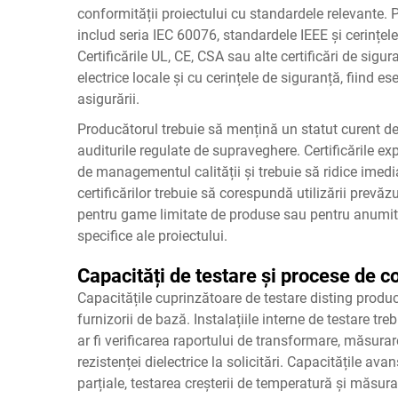
conformității proiectului cu standardele relevante.
includ seria IEC 60076, standardele IEEE și cerințel
Certificările UL, CE, CSA sau alte certificări de si
electrice locale și cu cerințele de siguranță, fiind e
asigurării.
Producătorul trebuie să mențină un statut curent de
auditurile regulate de supraveghere. Certificările e
de managementul calității și trebuie să ridice imedi
certificărilor trebuie să corespundă utilizării prevăz
pentru game limitate de produse sau pentru anumite
specifice ale proiectului.
Capacități de testare și procese de con
Capacitățile cuprinzătoare de testare disting produc
furnizorii de bază. Instalațiile interne de testare t
ar fi verificarea raportului de transformare, măsurare
rezistenței dielectrice la solicitări. Capacitățile av
parțiale, testarea creșterii de temperatură și măsurar