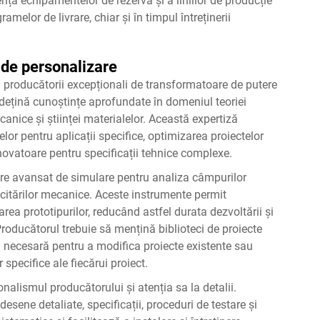
ența echipamentelor de rezervă și a liniilor de producție
elor de livrare, chiar și în timpul întreținerii
 de personalizare
ng producătorii excepționali de transformatoare de putere
ă dețină cunoștințe aprofundate în domeniul teoriei
canice și științei materialelor. Această expertiză
or pentru aplicații specifice, optimizarea proiectelor
 inovatoare pentru specificații tehnice complexe.
are avansat de simulare pentru analiza câmpurilor
citărilor mecanice. Aceste instrumente permit
area prototipurilor, reducând astfel durata dezvoltării și
roducătorul trebuie să mențină biblioteci de proiecte
ea necesară pentru a modifica proiecte existente sau
 specifice ale fiecărui proiect.
alismul producătorului și atenția sa la detalii.
sene detaliate, specificații, proceduri de testare și