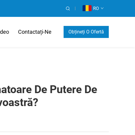
RO
ideo
Contactați-Ne
Obțineți O Ofertă
matoare De Putere De
voastră?