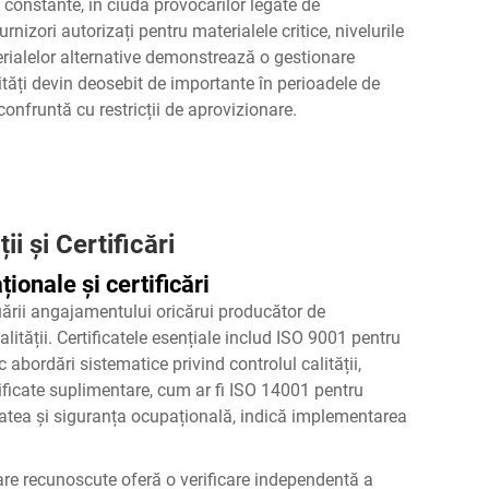
constante, în ciuda provocărilor legate de
rnizori autorizați pentru materialele critice, nivelurile
terialelor alternative demonstrează o gestionare
ități devin deosebit de importante în perioadele de
confruntă cu restricții de aprovizionare.
i și Certificări
ionale și certificări
uării angajamentului oricărui producător de
tății. Certificatele esențiale includ ISO 9001 pentru
abordări sistematice privind controlul calității,
tificate suplimentare, cum ar fi ISO 14001 pentru
tea și siguranța ocupațională, indică implementarea
tare recunoscute oferă o verificare independentă a