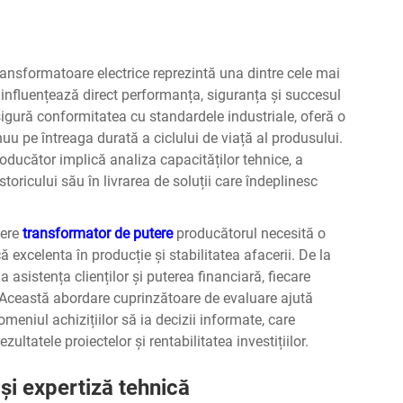
ransformatoare electrice
reprezintă una dintre cele mai
e influențează direct performanța, siguranța și succesul
sigură conformitatea cu standardele industriale, oferă o
nuu pe întreaga durată a ciclului de viață al produsului.
roducător implică analiza capacităților tehnice, a
 istoricului său în livrarea de soluții care îndeplinesc
dere
transformator de putere
producătorul necesită o
 excelenta în producție și stabilitatea afacerii. De la
 asistența clienților și puterea financiară, fiecare
i. Această abordare cuprinzătoare de evaluare ajută
omeniul achizițiilor să ia decizii informate, care
ltatele proiectelor și rentabilitatea investițiilor.
și expertiză tehnică