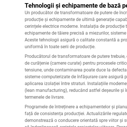
Tehnologii și echipamente de bază p
Un producător de transformatoare de putere de înc
producție și echipamente de ultimă generație capab
cerințele electrice moderne. Instalația de producție
echipamente de tăiere precisă a miezurilor, sisteme
Aceste tehnologii asigură o calitate constantă a pr
uniformă în toate serii de producție.
Producătorul de transformatoare de putere trebuie,
de curățenie (camere curate) pentru procesele critice
tensiune, unde contaminarea poate duce la defectare
sisteme computerizate de înfășurare care asigură po
aplicarea izolației între straturi. Instalațiile moderne
(lean manufacturing), reducând astfel deșeurile și 
termenele de livrare.
Programele de întreținere a echipamentelor și planu
față de consistența producției. Actualizările regulat
demonstrează o conducere orientată spre viitor și 