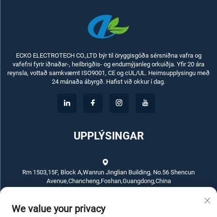
ECKO ELECTROTECH CO.,LTD býr til öryggisgóða sérsniðna vafra og
vafefni fyrir iðnaðar-, heilbrigðis- og endurnýjanleg orkuiðja. Yfir 20 ára
reynsla, vottað samkvæmt ISO9001, CE og cUL/UL. Heimsupplysingu með
24 mánaða ábyrgð. Hafist við okkur í dag.
UPPLÝSINGAR
Rm 1503,15F, Block A,Wanrun Jinglian Building, No.56 Shencun
Avenue,Chancheng,Foshan,Guangdong,China
We value your privacy
+86-757-83789311