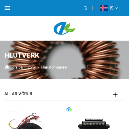
IS
HLUTVERK
Forsíða
>
Vörur
>
Transformatorar
ALLAR VÖRUR