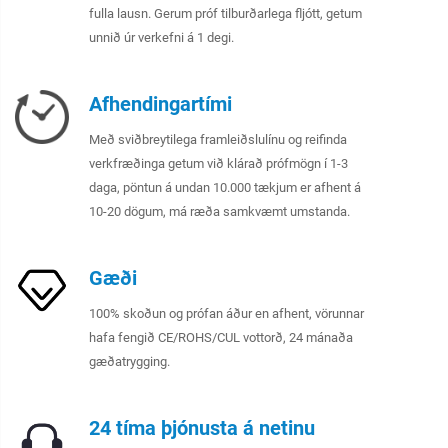
fulla lausn. Gerum próf tilburðarlega fljótt, getum
unnið úr verkefni á 1 degi.
Afhendingartími
Með sviðbreytilega framleiðslulínu og reifinda
verkfræðinga getum við klárað prófmögn í 1-3
daga, pöntun á undan 10.000 tækjum er afhent á
10-20 dögum, má ræða samkvæmt umstanda.
Gæði
100% skoðun og prófan áður en afhent, vörunnar
hafa fengið CE/ROHS/CUL vottorð, 24 mánaða
gæðatrygging.
24 tíma þjónusta á netinu