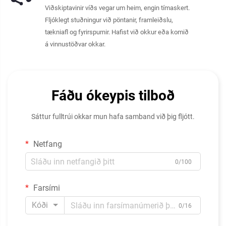
Viðskiptavinir víðs vegar um heim, engin tímaskert.
Fljóklegt stuðningur við pöntanir, framleiðslu,
tækniafl og fyrirspurnir. Hafist við okkur eða komið
á vinnustöðvar okkar.
Fáðu ókeypis tilboð
Sáttur fulltrúi okkar mun hafa samband við þig fljótt.
Netfang
0/100
Farsími
Kóði
0/16