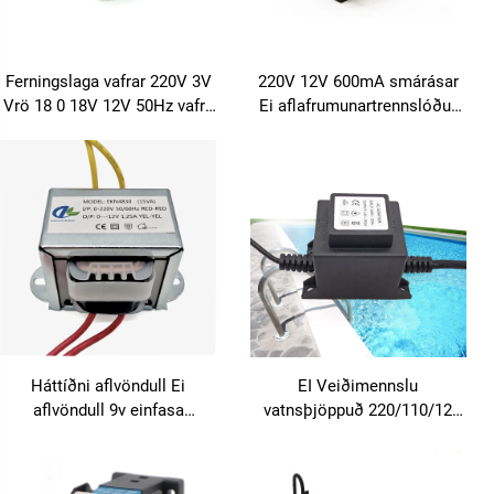
Ferningslaga vafrar 220V 3V
220V 12V 600mA smárásar
Vrö 18 0 18V 12V 50Hz vafra
Ei aflafrumunartrennslóður
EI kjarna vafra
PCB transformator 400V
Háttíðni aflvöndull Ei
EI Veiðimennslu
aflvöndull 9v einfasa
vatnsþjöppuð 220/110/12
aflvöndull
Volt LED sundlaugarljós
30W/60W/80W/105W/200W/300
aflveiðimennsla