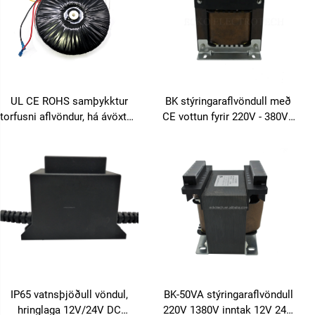
UL CE ROHS samþykktur
BK stýringaraflvöndull með
torfusni aflvöndur, há ávöxtun
CE vottun fyrir 220V - 380V í
fyrir notkun í læknaviðmiðlun
6V, 12V, 24V, 36V, 110V, 127V
og iðnaðarumhverfi
IP65 vatnsþjöðull vöndul,
BK-50VA stýringaraflvöndull
hringlaga 12V/24V DC
220V 1380V inntak 12V 24V