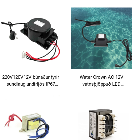
rafvöruframleiðsla,
110V 220V úttak 50Hz/60Hz
vatnsþjöðull LED
kopar BK gerð fyrir 220
rafvöruframleiðsla utanhúss
VAC/24VAC vinnu
100W-500W
220V120V12V búnaður fyrir
Water Crown AC 12V
sundlaug undirljós IP67
vatnsþjöppuð LED
vatnsþjöppuð nivó
sundlaugarljósa-
vatnsþjöppuð veiðimennsla
veiðimennsla örugg
inndumuð veiðimennsla
aflveiðimennsla undir vatni