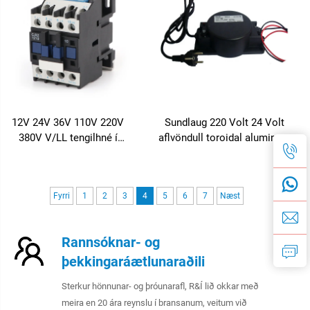
12V 24V 36V 110V 220V
Sundlaug 220 Volt 24 Volt
380V V/LL tengilhné í
aflvöndull toroidal aluminum
koparvír fyrir iðnaðinn
vatnsþjöðul aflvöndull
utanaðurs aflvöndull
Fyrri
1
2
3
4
5
6
7
Næst
Rannsóknar- og
þekkingaráætlunaraðili
Sterkur hönnunar- og þróunarafl, R&Í lið okkar með
meira en 20 ára reynslu í bransanum, veitum við