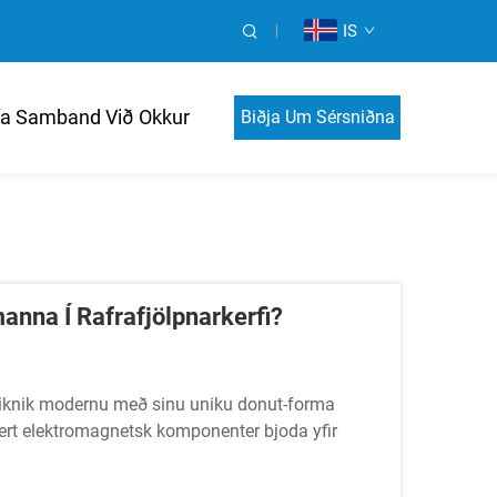
IS
a Samband Við Okkur
Biðja Um Sérsniðna
Verðskýrslu
anna Í Rafrafjölpnarkerfi?
leiknik modernu með sinu uniku donut-forma
izert elektromagnetsk komponenter bjoda yfir