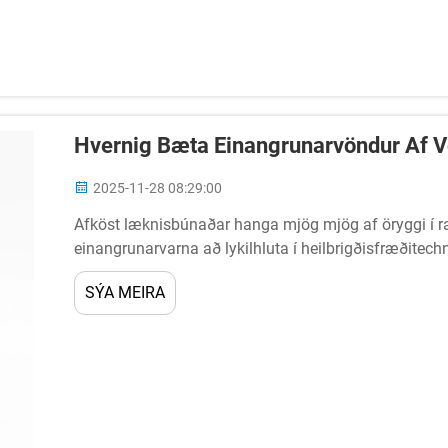
Hvernig Bæta Einangrunarvöndur Af 
2025-11-28 08:29:00
Afköst læknisbúnaðar hanga mjög mjög af öryggi í r
einangrunarvarna að lykilhluta í heilbrigðisfræðitech
galvanískt einangrun á milli inntaks og úttaks...
SÝA MEIRA