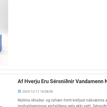
Af Hverju Eru Sérsniðnir Vandamenn N
2025-12-11 16:08:00
Nútíma iðnaðar- og rafræn forrit krefjast nákvæmra a
innihaldseiningar einfaldlega geta ekki veitt. Sérsni