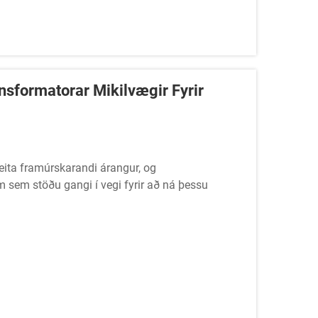
nsformatorar Mikilvægir Fyrir
veita framúrskarandi árangur, og
m sem stöðu gangi í vegi fyrir að ná þessu
lykilhluti í frummælum hljóðkerfum sem vernda