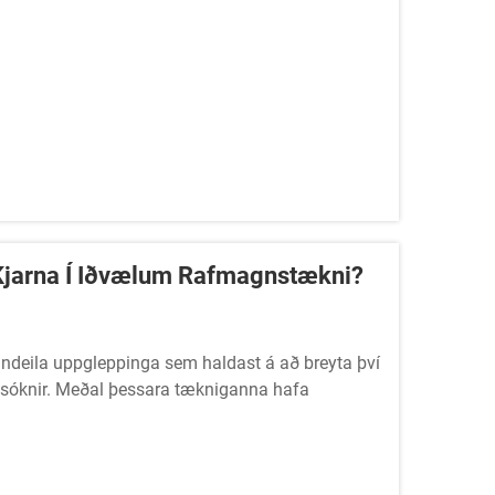
a Kjarna Í Iðvælum Rafmagnstækni?
nndeila uppgleppinga sem haldast á að breyta því
umsóknir. Meðal þessara tækniganna hafa