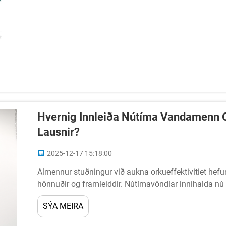
Hvernig Innleiða Nútíma Vandamenn 
Lausnir?
2025-12-17 15:18:00
Almennur stuðningur við aukna orkueffektivitiet hefur 
hönnuðir og framleiddir. Nútímavöndlar innihalda nú
draga mikið úr tapsi á rafmagni, á meðan þeir...
SÝA MEIRA