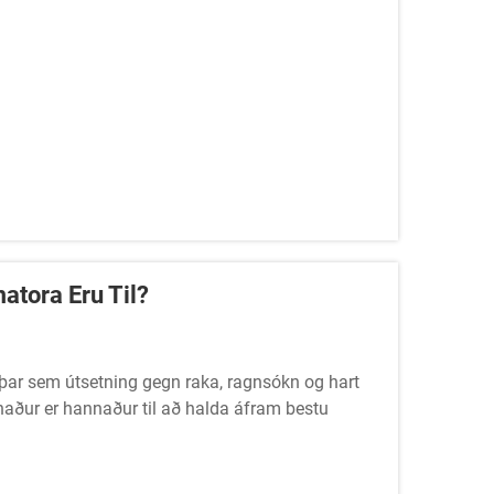
atora Eru Til?
m þar sem útsetning gegn raka, ragnsókn og hart
aður er hannaður til að halda áfram bestu