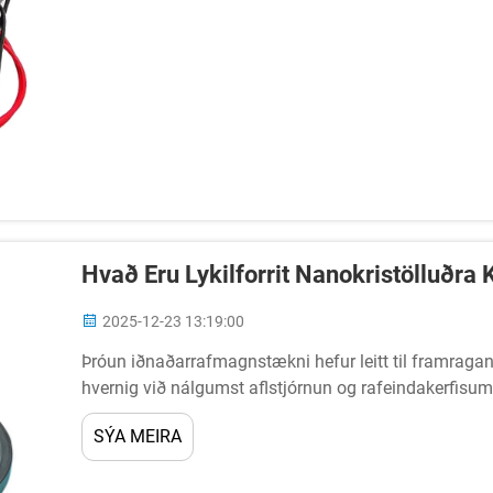
Hvað Eru Lykilforrit Nanokristölluðr
2025-12-23 13:19:00
Þróun iðnaðarrafmagnstækni hefur leitt til framraga
hvernig við nálgumst aflstjórnun og rafeindakerfis
nanókristölluðu kjarnar komist fram sem ...
SÝA MEIRA