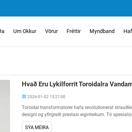
ða
Um Okkur
Vörur
Fréttir
Myndband
Haf
Hvað Eru Lykilforrit Toroidalra Vandam
2026-01-02 15:21:00
Toroidal transformatorer hafa revolutionerat strauð
designi og yfirgreði prestasi eiginleikum. Tír spesial
bedre effektivitet, minni elektromagnetsk...
SÝA MEIRA