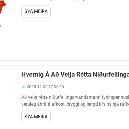
búnaði í mörgum mismunandi iðgreinum, frá...
SÝA MEIRA
Hvernig Á Að Velja Rétta Niðurfellin
2025-12-05 17:35:00
Að velja rétta niðurfellingarvandamann fyrir spennus
veruleg áhrif á afköst, öryggi og lengd lífsins hjá ra
iðnaðarbúnaði, verslunarbúnaði...
SÝA MEIRA