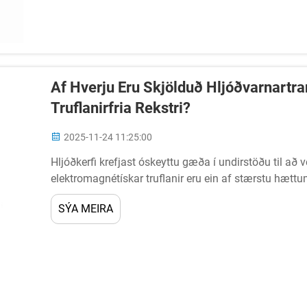
Af Hverju Eru Skjölduð Hljóðvarnartra
Truflanirfria Rekstri?
2025-11-24 11:25:00
Hljóðkerfi krefjast óskeyttu gæða í undirstöðu til að 
elektromagnétískar truflanir eru ein af stærstu hættu
markmiði. Skjölduð hljóðvarnartransformatorar eru 
SÝA MEIRA
gegn slíkum truflunum...