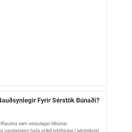
auðsynlegir Fyrir Sérstök Búnaði?
fllausna sem venjulegar tilbúnar
ðnir vandamenn hafa orðið lykilhlutar í sérstökum