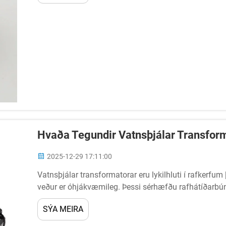
Hvaða Tegundir Vatnsþjálar Transform
2025-12-29 17:11:00
Vatnsþjálar transformatorar eru lykilhluti í rafkerfu
veður er óhjákvæmileg. Þessi sérhæfðu rafhátíðarbún
afköstum...
SÝA MEIRA