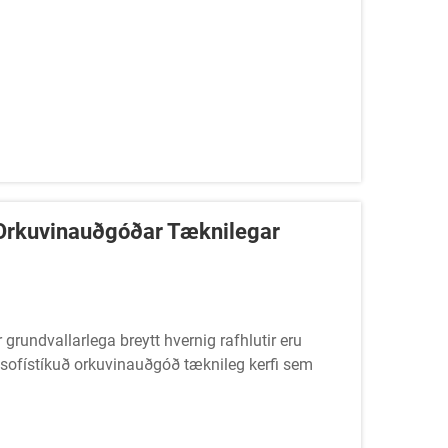
Orkuvinauðgóðar Tæknilegar
grundvallarlega breytt hvernig rafhlutir eru
 sofístíkuð orkuvinauðgóð tæknileg kerfi sem