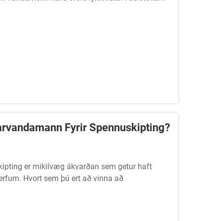
garvandamann Fyrir Spennuskipting?
kipting er mikilvæg ákvarðan sem getur haft
fkerfum. Hvort sem þú ert að vinna að