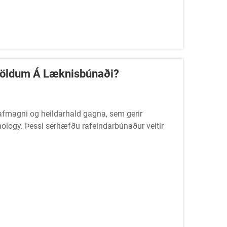
Völdum Á Læknisbúnaði?
afmagni og heildarhald gagna, sem gerir
nology. Þessi sérhæfðu rafeindarbúnaður veitir