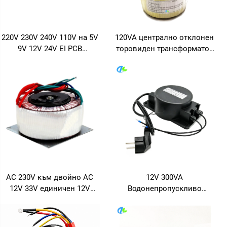
220V 230V 240V 110V на 5V
120VA централно отклонен
9V 12V 24V EI PCB
торовиден трансформатор
запечатано
с множество отводи, изход
трансформаторно
12-0-12V 5A, 6-0-6V 10A,
устройство, малко
вход 380V и 36V, 240V 230V
напрежение,
120V
трансформатор за платка,
токово трансформаторно
устройство
AC 230V към двойно AC
12V 300VA
12V 33V единичен 12V
Водонепропускливо
140VA пръстеновиден
запечатано тороидално
торовиден трансформатор
захранващо
за предусилвателна
трансформаторно