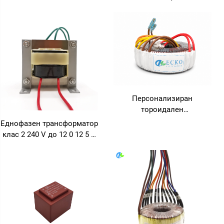
за безопасност
трансформатор за
захранване, 6VA, 10VA,
12VA, 18VA
Персонализиран
тороидален
трансформатор 1000 W за
Еднофазен трансформатор
мощностни усилватели
клас 2 240 V до 12 0 12 5 A
за аудио