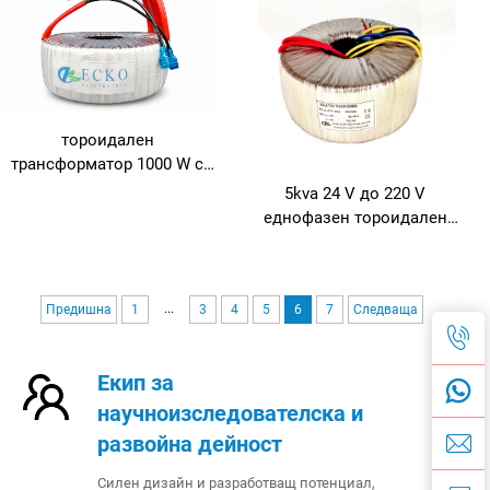
платка, тон контрол,
устройство 110V на 220V,
лампов усилвател
защита от дъжд, честота
50Hz и 60Hz
тороидален
трансформатор 1000 W с
нисък шум за Hi-Fi
5kva 24 V до 220 V
усилвател
еднофазен тороидален
силов трансформатор за
5000 va 48 V хибридна
слънчева инсталация
...
Предишна
1
3
4
5
6
7
Следваща
50/60 Hz честота
Екип за
научноизследователска и
развойна дейност
Силен дизайн и разработващ потенциал,