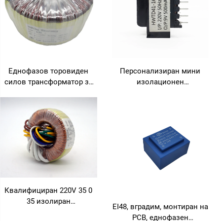
Еднофазов торовиден
Персонализиран мини
силов трансформатор за
изолационен
аудио усилватели, изход
трансформатор 110V към
12V 18V 480V, вход 110V
24V
220V 240V, честота 50Hz
60Hz
Квалифициран 220V 35 0
35 изолиран
EI48, вградим, монтиран на
трансформатор за системи
PCB, еднофазен