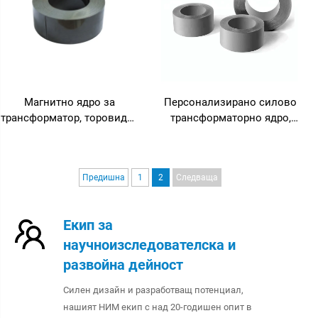
Магнитно ядро за
Персонализирано силово
трансформатор, торовиден
трансформаторно ядро,
трансформатор, феритно
240 V вход / 24 V и 36 V
ядро, кръгово ядро от
изход за усилвател с
кремниева стомана
честота 50 Hz
Предишна
1
2
Следваща
Екип за
научноизследователска и
развойна дейност
Силен дизайн и разработващ потенциал,
нашият НИМ екип с над 20-годишен опит в