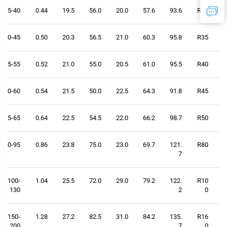
25-40
0.44
19.5
56.0
20.0
57.6
93.6
R30
30-45
0.50
20.3
56.5
21.0
60.3
95.8
R35
35-55
0.52
21.0
55.0
20.5
61.0
95.5
R40
40-60
0.54
21.5
50.0
22.5
64.3
91.8
R45
45-65
0.64
22.5
54.5
22.0
66.2
98.7
R50
70-95
0.86
23.8
75.0
23.0
69.7
121.
R80
7
100-
1.04
25.5
72.0
29.0
79.2
122.
R10
130
2
0
150-
1.28
27.2
82.5
31.0
84.2
135.
R16
200
7
0