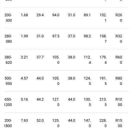
200-
1.68
29.4
94.0
31.0
89.1
152.
R26
300
1
0
280-
1.99
31.0
97.5
37.0
98.2
158.
R32
380
7
0
380-
3.21
37.7
105.
38.0
112.
179.
R60
620
0
4
4
0
500-
4.57
44.0
105.
38.0
124.
191.
R80
950
0
5
5
0
650-
5.16
44.2
127.
44.0
130.
213.
R10
1200
0
5
5
00
1200-
7.63
52.0
125.
44.0
147.
228.
R15
1800
0
0
0
00