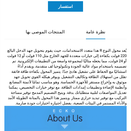
استفسار
نظرة عامة
المنتجات الموصى بها
يُعد محول النوع R هذا متعدد الاستخدامات، حيث يقوم بتحويل جهد الدخل البالغ
220 فولت بكفاءة إلى خيارات متعددة للجهد الخارج مثل 110 فولت أو 12 فولت
أو 24 فولت، مما يجعله مثاليًا لمجموعة واسعة من التطبيقات الإلكترونية. تم
تصميمه باستخدام مواد عالية الجودة وتكنولوجيا لف متقدمة، ويقدم أداءً
استثنائيًا مع الحفاظ على تشغيل هادئ جدًا. يتميز المحول بكفاءة طاقة فائقة
تقلل من استهلاك الطاقة وتكاليف التشغيل. ويوفر هيكله القوي تحويل جهد
موثوق به وإخراج مستقر للأجهزة الحساسة. وهو مناسب تمامًا لأتمتة المصانع
وأنظمة الإضاءة وتطبيقات إمدادات الطاقة. مع توفر خيارات التخصيص، يمكننا
تعديل المواصفات لتلبية متطلباتك بدقة. ويتيح التصميم المدمج توفير مساحة
التركيب مع توفير تبديد حراري ممتاز. ويتميز هذا المحول بالمتانة الطويلة الأمد
والأداء المستمر في البيئات الصعبة، بفضل اجتيازه اختبارات جودة صارمة.