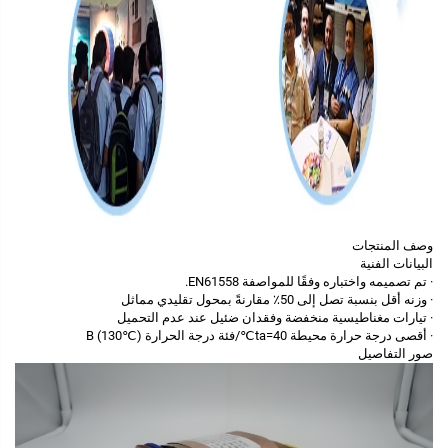
وصف المنتجات
البيانات الفنية
· تم تصميمه واختباره وفقًا للمواصفة EN61558.
· وزنه أقل بنسبة تصل إلى 50٪ مقارنةً بمحول تقليدي مماثل
· تيارات مغناطيسية منخفضة وفقدان ضئيل عند عدم التحميل
· أقصى درجة حرارة محيطة ta=40℃/فئة درجة الحرارة B (130℃)
صور التفاصيل