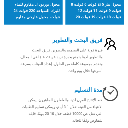
محول تيار Ei 5 فولت 6 فولت 8
محول توريودال مقاوم للماء
فولت 9 فولت 11 فولت 12
للبرك السباحة 220 فولت 24
فولت 18 فولت 19 فولت 20
فولت، محول خارجي مقاوم
فولت 24 فولت، محول من 110
للماء مصنوع من الألومنيوم
فولت إلى 220 فولت، محول
خفض الجهد
فريق البحث والتطوير
قدرة قوية على التصميم والتطوير، فريق البحث
والتطوير لدينا يتمتع بخبرة تزيد عن 20 عامًا في المجال،
ونقدم مجموعة كاملة من الحلول. إعداد العينات بسرعة،
أسرعها خلال يوم واحد.
مدة التسليم
خط الإنتاج المرِن لدينا والعاملون الماهرون، يمكن
الانتهاء من العينة خلال 1-3 أيام، ويمكن تسليم الطلبات
التي تقل عن 10000 قطعة خلال 10-20 يومًا، قابلة
للتفاوض وفقًا للحالة.