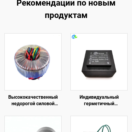
Рекомендации по новым
продуктам
Высококачественный
Индивидуальный
недорогой силовой
герметичный
трансформатор 240 В на
трансформатор,
12 В, 400 Вт,
трансформатор для
тороидальный
печатной платы,
трансформатор для
трансформатор с 110 В