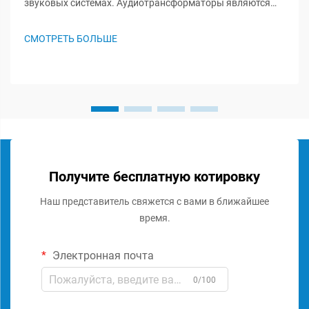
звуковых системах. Аудиотрансформаторы являются
незамеченными героями в звуковых системах, играя
важную роль в сохранении целостности сигнала и
СМОТРЕТЬ БОЛЬШЕ
обеспечении оптимальной работы аудиосистемы. Эти
специализированные комп...
Получите бесплатную котировку
Наш представитель свяжется с вами в ближайшее
время.
Электронная почта
0/100