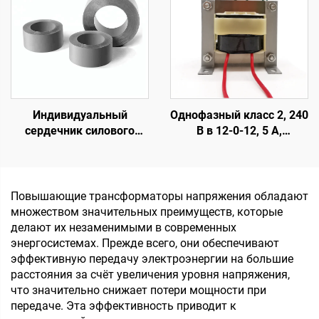
усилителя мощности
на 12 В для усилителя
Индивидуальный
Однофазный класс 2, 240
сердечник силового
В в 12-0-12, 5 А,
трансформатора, вход
трансформатор для
240 В / выход 24 В и 36 В,
аудио
для аудиоусилителя с
частотой 50 Гц
Повышающие трансформаторы напряжения обладают
множеством значительных преимуществ, которые
делают их незаменимыми в современных
энергосистемах. Прежде всего, они обеспечивают
эффективную передачу электроэнергии на большие
расстояния за счёт увеличения уровня напряжения,
что значительно снижает потери мощности при
передаче. Эта эффективность приводит к