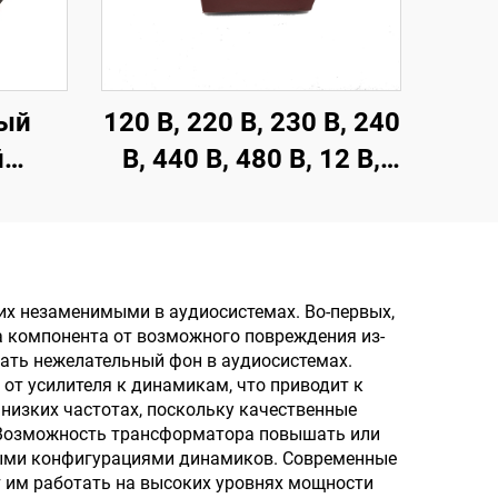
ый
120 В, 220 В, 230 В, 240
й
В, 440 В, 480 В, 12 В,
р,
100 мА, 200 мА,
 для
герметичный
ы,
трансформатор с
 110
печатной платой
х незаменимыми в аудиосистемах. Во-первых,
 компонента от возможного повреждения из-
я
вать нежелательный фон в аудиосистемах.
т усилителя к динамикам, что приводит к
низких частотах, поскольку качественные
Возможность трансформатора повышать или
ными конфигурациями динамиков. Современные
 им работать на высоких уровнях мощности