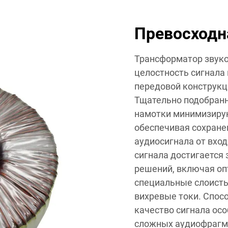
Превосходн
Трансформатор звук
целостность сигнала
передовой конструкц
Тщательно подобранн
намотки минимизирую
обеспечивая сохране
аудиосигнала от вхо
сигнала достигается 
решений, включая оп
специальные слоисты
вихревые токи. Спос
качество сигнала ос
сложных аудиофрагме