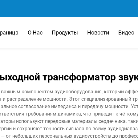
траница
О Нас
Продукты
Новости
Видео
ыходной трансформатор зву
 важным компонентом аудиооборудования, который эффек
ала и распределение мощности. Этот специализированный 
альное согласование импеданса и передачу мощности. Ус
оответствия требованиям динамика, что приводит к чётко
торы используют передовые материалы сердечника, таки
ергии и сохраняют точность сигнала по всему аудиодиапа
— от небольших персональных аудиоустройств до професси