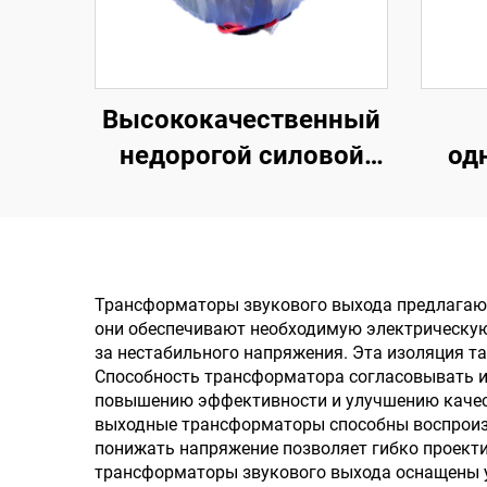
Высококачественный
недорогой силовой
од
трансформатор 240 В
на 12 В, 400 Вт,
т
тороидальный
пер
трансформатор для
Трансформаторы звукового выхода предлагают
они обеспечивают необходимую электрическую
усилителя мощности
за нестабильного напряжения. Эта изоляция т
Способность трансформатора согласовывать и
повышению эффективности и улучшению качест
выходные трансформаторы способны воспроиз
понижать напряжение позволяет гибко проект
трансформаторы звукового выхода оснащены у