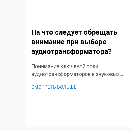
На что следует обращать
внимание при выборе
аудиотрансформатора?
Понимание ключевой роли
аудиотрансформаторов в звуковых
системах. Аудиотрансформаторы
СМОТРЕТЬ БОЛЬШЕ
являются незамеченными героями в
звуковых системах, играя важную
роль в сохранении целостности
сигнала и обеспечении оптимальной
работы аудиосистемы. Эти
специализированные комп...