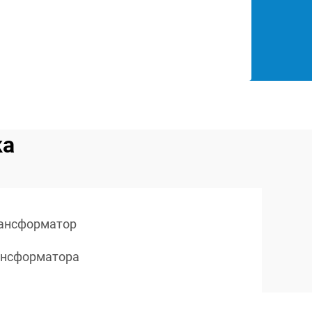
ка
рансформатор
ансформатора