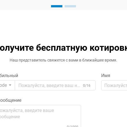
эффективность, надежность и
безопасность всей вашей
электрической системы. Независимо
от того, работаете ли вы на
промышленном объекте, ком...
олучите бесплатную котиров
Наш представитель свяжется с вами в ближайшее время.
бильный
Имя
ode
0/16
ообщение