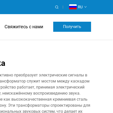
RU
Свяжитесь с нами
Получить
Предложение
ка
тивно преобразует электрические сигналы в
трансформатор служит мостом между каскадом
тройство работает, принимая электрический
му, неискажённому воспроизведению звука.
е как высококачественная кремниевая сталь
зону. Эти трансформаторы спроектированы для
ональных звуковых систем, что делает их