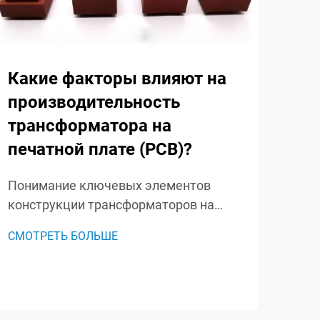
Какие факторы влияют на
В 
производительность
кл
трансформатора на
вы
печатной плате (PCB)?
ни
тр
Понимание ключевых элементов
конструкции трансформаторов на
Пон
печатной плате Трансформаторы на
раз
СМОТРЕТЬ БОЛЬШЕ
печатных платах произвели
обла
СМО
революцию в современной
рас
электронике, обеспечивая
тра
компактные и эффективные решения
рол