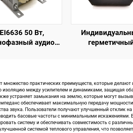
EI6636 50 Вт,
Индивидуальн
нофазный аудио
герметичны
выходной
трансформато
рансформатор
трансформатор
еменного тока 50
печатной плат
Вт
трансформатор с
 множество практических преимуществ, которые делают и
 изоляцию между усилителем и динамиками, защищая оба
В на 12 В дл
акже устраняет замыкания на землю, которые могут вызы
усилителя
мпеданс обеспечивает максимальную передачу мощности о
ва звука. Пользователи получают улучшенный отклик на 
водить басовые частоты с минимальными искажениями. 
ировать систему и обеспечивать совместимость с различ
лучшенной системой теплового управления, что позволяет