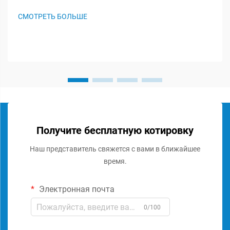
незамеченными героями в звуковых системах, играя
важную роль в сохранении целостности сигнала и
СМОТРЕТЬ БОЛЬШЕ
обеспечении оптимальной работы аудиосистемы. Эти
специализированные комп...
Получите бесплатную котировку
Наш представитель свяжется с вами в ближайшее
время.
Электронная почта
0/100