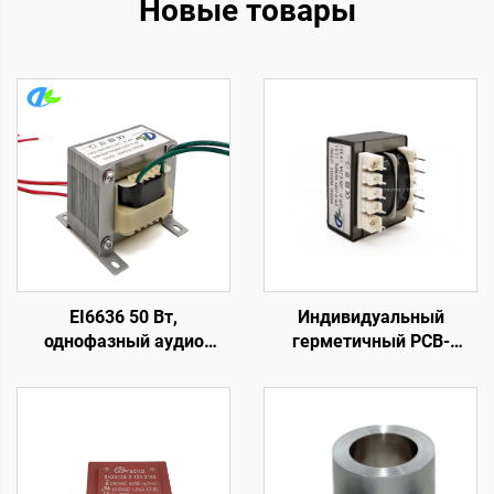
Новые товары
EI6636 50 Вт,
Индивидуальный
однофазный аудио
герметичный PCB-
выходной
трансформатор EI-41 с 4
трансформатор
контактами, силовой
переменного тока 50 Вт
трансформатор для
входа 240 В и выхода 24
В/36 В/380 В, частота 50
Гц