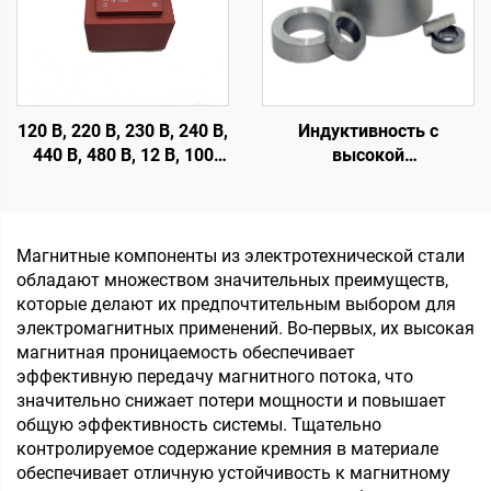
120 В, 220 В, 230 В, 240 В,
Индуктивность с
440 В, 480 В, 12 В, 100
высокой
мА, 200 мА,
проницаемостью для
герметичный
трансформаторов,
трансформатор с
мягкие ферритовые
печатной платой
сердечники,
Магнитные компоненты из электротехнической стали
тороидальные
обладают множеством значительных преимуществ,
сердечники, магнитные
которые делают их предпочтительным выбором для
кольца для входного
электромагнитных применений. Во-первых, их высокая
напряжения 110 В и
магнитная проницаемость обеспечивает
выходного напряжения
эффективную передачу магнитного потока, что
380 В
значительно снижает потери мощности и повышает
общую эффективность системы. Тщательно
контролируемое содержание кремния в материале
обеспечивает отличную устойчивость к магнитному