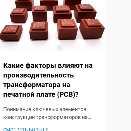
Какие факторы влияют на
В 
производительность
кл
трансформатора на
вы
печатной плате (PCB)?
ни
тр
Понимание ключевых элементов
конструкции трансформаторов на
Пон
печатной плате Трансформаторы на
раз
СМОТРЕТЬ БОЛЬШЕ