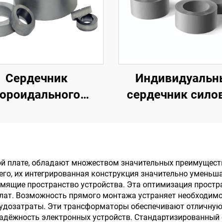
Сердечник
Индивидуальн
ороидального
сердечник сило
ансформатора из
трансформатора,
листовой
240 В / выход 24 
ктротехнической
В, для аудиоусил
али, сердечник
с частотой 50 
й плате, обладают множеством значительных преимущест
его, их интегрированная конструкция значительно уменьш
питания
мящие пространство устройства. Эта оптимизация простр
плат. Возможность прямого монтажа устраняет необходимо
трудозатраты. Эти трансформаторы обеспечивают отличну
адёжность электронных устройств. Стандартизированный с