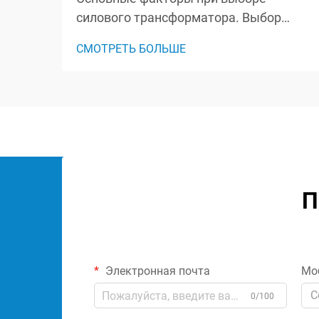
силового трансформатора. Выбор
правильного силового
СМОТРЕТЬ БОЛЬШЕ
трансформатора — это важное
решение, которое влияет на
эффективность, надежность и
безопасность всей вашей
электрической системы. Независимо
от того, работаете ли вы на
промышленном объекте, ком...
П
Электронная почта
Мо
C
0/100