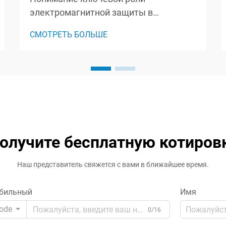
электромагнитной защиты в
энергетических системах Скачки
СМОТРЕТЬ БОЛЬШЕ
напряжения и утечки электрического
тока представляют серьезную угрозу
для чувствительного электронного
оборудования как в промышленных,
так и в бытовых условиях.
Изолирующие трансформаторы
служат в качестве...
олучите бесплатную котиров
Наш представитель свяжется с вами в ближайшее время.
бильный
Имя
ode
0/16