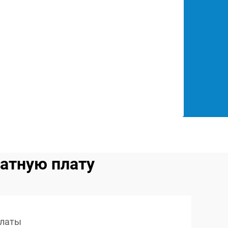
атную плату
платы