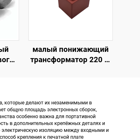
ый
малый понижающий
вого
трансформатор 220 В,
 вход
230 В, 240 В, 110 В на 5
В и 36
В, 9 В, 12 В, 24 В,
ителя
герметичный EI-
Гц
трансформатор на
в, которые делают их незаменимыми в
ает общую площадь электронных сборок,
печатной плате,
анства особенно важна для портативной
трансформатор тока
сть в дополнительных крепёжных деталях и
ю электрическую изоляцию между входными и
для печатной платы
пособ крепления к печатной плате