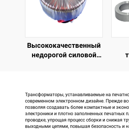
Высококачественный
недорогой силовой
т
трансформатор 240 В
тр
на 12 В, 400 Вт,
тороидальный
эле
трансформатор для
ст
Трансформаторы, устанавливаемые на печатно
современном электронном дизайне. Прежде вс
усилителя мощности
позволяя создавать более компактные и эконо
электроники и плотно заполненных печатных 
проводке, упрощая процесс сборки и снижая 
выходными цепями, повышая безопасность и н