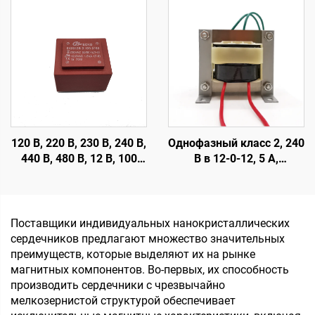
для аудиоусилителей,
печатной платы,
тороидальный
трансформатор с 110 В
трансформатор класса
на 12 В для усилителя
H, усилитель мощности
120 В, 220 В, 230 В, 240 В,
Однофазный класс 2, 240
440 В, 480 В, 12 В, 100
В в 12-0-12, 5 А,
мА, 200 мА,
трансформатор для
герметичный
аудио
трансформатор с
печатной платой
Поставщики индивидуальных нанокристаллических
сердечников предлагают множество значительных
преимуществ, которые выделяют их на рынке
магнитных компонентов. Во-первых, их способность
производить сердечники с чрезвычайно
мелкозернистой структурой обеспечивает