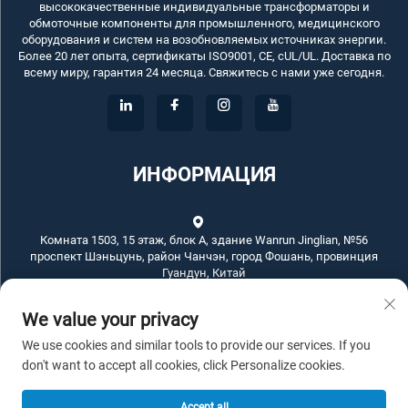
высококачественные индивидуальные трансформаторы и
обмоточные компоненты для промышленного, медицинского
оборудования и систем на возобновляемых источниках энергии.
Более 20 лет опыта, сертификаты ISO9001, CE, cUL/UL. Доставка по
всему миру, гарантия 24 месяца. Свяжитесь с нами уже сегодня.
ИНФОРМАЦИЯ
Комната 1503, 15 этаж, блок А, здание Wanrun Jinglian, №56
проспект Шэньцунь, район Чанчэн, город Фошань, провинция
Гуандун, Китай
We value your privacy
+86-757-83789311
We use cookies and similar tools to provide our services. If you
[email protected]
don't want to accept all cookies, click Personalize cookies.
Accept all