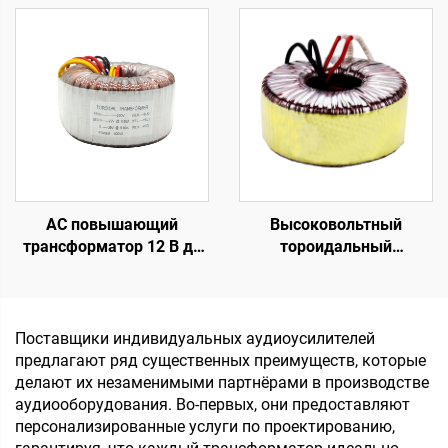
В, 24 В, трансформатор
трансформатор 500 ВА
понижающий с 110 В до
для аудиоусилителей,
220 В
тороидальный
трансформатор класса
H, усилитель мощности
AC повышающий
Высоковольтный
трансформатор 12 В до
тороидальный
220 В от 100 Вт до 5000
трансформатор 45 0 45,
Вт, тороидальный
тороидальный
трансформатор из
трансформатор малой
медного провода,
мощности с
Поставщики индивидуальных аудиоусилителей
тороидальный
гальванической
предлагают ряд существенных преимуществ, которые
трансформатор 110 В до
развязкой, 220 В, 80 В,
делают их незаменимыми партнёрами в производстве
220 В
трансформатор
аудиооборудования. Во-первых, они предоставляют
персонализированные услуги по проектированию,