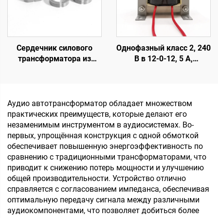
Сердечник силового
Однофазный класс 2, 240
трансформатора из
В в 12-0-12, 5 А,
мягкого магнитного
трансформатор для
материала с высокой
аудио
проницаемостью,
тороидальный,
Аудио автотрансформатор обладает множеством
ферритовый с зазором в
практических преимуществ, которые делают его
магнитопроводе, с
незаменимым инструментом в аудиосистемах. Во-
низкими потерями, вход
первых, упрощённая конструкция с одной обмоткой
110 В, выход 380 В
обеспечивает повышенную энергоэффективность по
сравнению с традиционными трансформаторами, что
приводит к снижению потерь мощности и улучшению
общей производительности. Устройство отлично
справляется с согласованием импеданса, обеспечивая
оптимальную передачу сигнала между различными
аудиокомпонентами, что позволяет добиться более