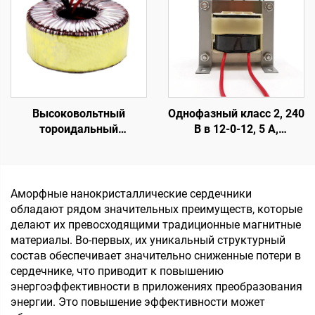
выходом 380 В, 24 В, 36
В, частота 50 Гц
Высоковольтный
Однофазный класс 2, 240
тороидальный
В в 12-0-12, 5 А,
трансформатор 45 0 45,
трансформатор для
тороидальный
аудио
трансформатор малой
мощности с
Аморфные нанокристаллические сердечники
гальванической
обладают рядом значительных преимуществ, которые
развязкой, 220 В, 80 В,
делают их превосходящими традиционные магнитные
трансформатор
материалы. Во-первых, их уникальный структурный
состав обеспечивает значительно сниженные потери в
сердечнике, что приводит к повышению
энергоэффективности в приложениях преобразования
энергии. Это повышение эффективности может