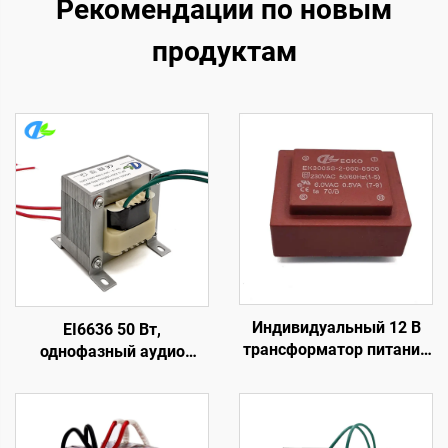
Рекомендации по новым
продуктам
Индивидуальный 12 В
EI6636 50 Вт,
трансформатор питания
однофазный аудио
с монтажом на печатную
выходной
плату, 400 В,
трансформатор
трансформатор с входом
переменного тока 50 Вт
110 В, 220 В, 240 В и