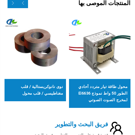
المنتجات الموصى بها
محول طاقة تيار متردد أحادي
نوى نانوكريستالية / قلب
الطور 50 واط نموذج Ei6636
مغناطيسي / قلب محول
لمخرج الصوت الصوتي
فريق البحث والتطوير
قدرة قوية على التصميم والتطوير، فريق البحث