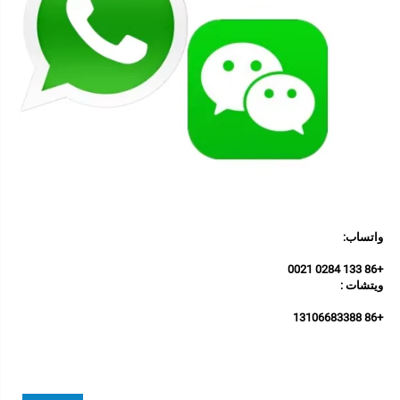
واتساب: 
+86 133 0284 0021 
ويتشات : 
+86 13106683388 