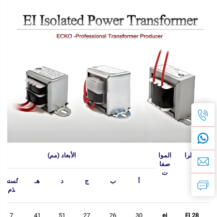
الطرا
الموا
الأبعاد (مم)
ز
صفا
ت
أ
ب
ج
د
هـ
تُستخ
دَم
7
41
51
27
26
30
ei
EI 28