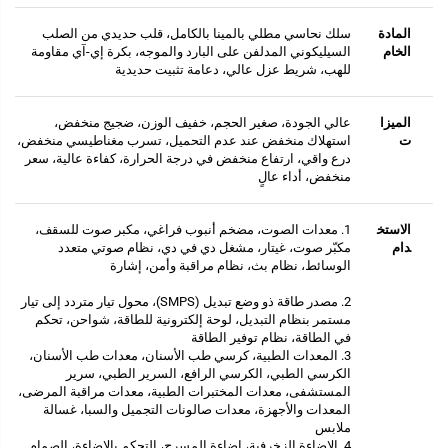
المادة
سلك نحاسي مطلي بالمينا بالكامل، قلب حديدي من الصلب
الخام
السيليكوني المدلفن على البارد والموجه، بكرة إي-آي مقاومة
للهب، شريط عزل عالي، دعامة تثبيت حديدية
الميزا
عالي الجودة، صغير الحجم، خفيف الوزن، ضجيج منخفض،
ت
استهلاك منخفض عند عدم التحميل، تسرب مغناطيسي منخفض،
درع واقي، ارتفاع منخفض في درجة الحرارة، كفاءة عالية، سعر
منخفض، أداء عالٍ
الاستخ
1. معدات الصوت، مضخم أنبوب فراغي، مكبر صوت للسقف،
دام
مكبّر صوت، غيتار، مشغل دي في دي، نظام صوتي متعدد
الوسائط، نظام بث، نظام مراقبة وأمن، إشارة
2. مصدر طاقة ذو وضع تبديل (SMPS)، محول تيار متردد إلى تيار
مستمر بنظام التبديل، لوحة إلكترونية للطاقة، شواحن، تحكم
في الطاقة، نظام توفير الطاقة
3. المعدات الطبية، كرسي طب الأسنان، معدات طب الأسنان،
الكرسي الطبي، الكرسي الرافع، السرير الطبي، سرير
المستشفى، معدات المختبرات الطبية، معدات مراقبة المرضى،
المعدات والأجهزة، معدات صالونات التجميل والسبا، غسالة
ملابس
4. الإضاءة الزخرفية، إضاءة المسرح، التحكم بالإضاءة، الصمام