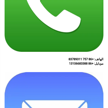
الهاتف: +86 757 83789311 
موبايل: 
+86 13106683388 