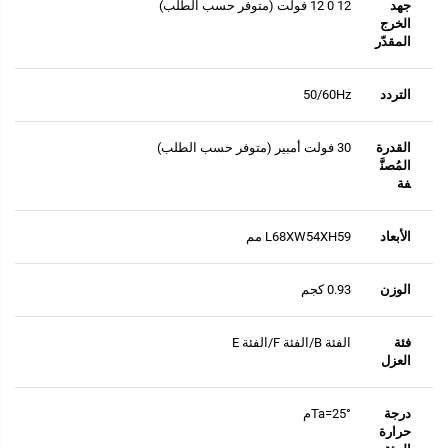
جهد
12 0 12 فولت (متوفر حسب الطلب)
الخرج
المقدّر
التردد
50/60Hz
القدرة
30 فولت أمبير (متوفر حسب الطلب)
المُصنَّ
فة
الأبعاد
L68XW54XH59 مم
الوزن
0.93 كجم
فئة
الفئة B/الفئة F/الفئة E
العزل
درجة
Ta=25°م
حرارة