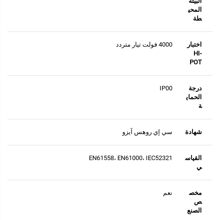
البيئة
المحي
طة
اختبار
4000 فولت تيار متردد
HI-
POT
درجة
IP00
الحماي
ة
شهادة
سي إي روهس آيزو
القياس
EN61558، EN61000، IEC52321
ي
مخص
نعم
ص
الصنع