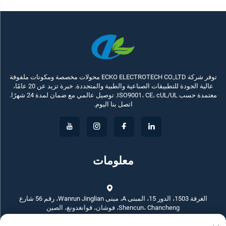
توفر شركة ECKO ELECTROTECH CO.,LTD محولات مخصصة ومكونات ملفوفة
عالية الجودة للتطبيقات الصناعية والطبية والمتجددة. خبرة تزيد عن 20 عامًا،
معتمدة حسب ISO9001، CE، cUL/UL. توصيل عالمي مع ضمان لمدة 24 شهرًا.
اتصل بنا اليوم.
معلومات
الغرفة 1503، الدور 15، المبنى A، مبنى Wanrun Jinglian، رقم 56 شارع
Shencun، Chancheng، فوشان، قوانغدونغ، الصين