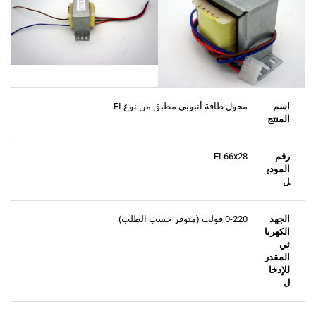
اسم
محول طاقة أنبوبي مطبق من نوع EI
المنتج
رقم
EI 66x28
المودي
ل
الجهد
0-220 فولت (متوفر حسب الطلب)
الكهربا
ئي
المقدر
للإدخا
ل