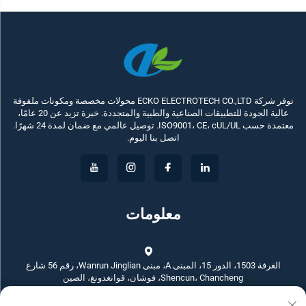
توفر شركة ECKO ELECTROTECH CO.,LTD محولات مخصصة ومكونات ملفوفة
عالية الجودة للتطبيقات الصناعية والطبية والمتجددة. خبرة تزيد عن 20 عامًا،
معتمدة حسب ISO9001، CE، cUL/UL. توصيل عالمي مع ضمان لمدة 24 شهرًا.
اتصل بنا اليوم.
معلومات
الغرفة 1503، الدور 15، المبنى A، مبنى Wanrun Jinglian، رقم 56 شارع
Shencun، Chancheng، فوشان، قوانغدونغ، الصين