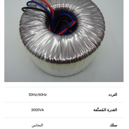
التردد
50Hz/60Hz
القدرة المُصنَّفة
3000VA
سلك
النحاس