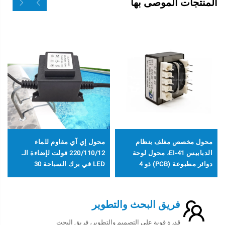
المنتجات الموصى بها
محول مخصص مغلف بنظام
محول إي آي مقاوم للماء
الدبابيس EI-41، محول لوحة
220/110/12 فولت لإضاءة الـ
دوائر مطبوعة (PCB) ذو 4
LED في برك السباحة 30
دبابيس، محول طاقة بإدخال 240
واط/60 واط/80 واط/105
فولت ومخرج 24 فولت/36
واط/200 واط/300 واط/500
فولت/380 فولت، تردد 50 هرتز
واط/12 فولت/24 فولت/36
فريق البحث والتطوير
فولت، محول طاقة
قدرة قوية على التصميم والتطوير، فريق البحث