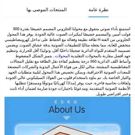
نظرة عامة
المنتجات الموصى بها
استمتع بأداء صوتي متفوق مع محولنا الحلزوني المصمم خصيصًا بقدرة 500
فولت أمبير، والمصمم خصيصًا لمكبرات الصوت عالية الجودة. يوفر هذا المحول
الحلزوني من الفئة H طاقة نظيفة وفعالة مع الحفاظ على تداخل كهرومغناطيسي
منخفض للغاية، مما يجعله مثاليًا للتطبيقات الصوتية بدقة عشاق الصوت. ويضمن
تصميمه المتقدم للنواة الدائرية ضجيجًا داخليًا أقل، وتوليدًا أقل للحرارة، وتنظيم
جهد أفضل مقارنة بالمحولات التقليدية
المحولات
. يتميز الشكل المضغوط
وأنماط اللف الدائرية 360 درجة بتعظيم كفاءة نقل الطاقة مع تقليل المجالات
المغناطيسية المشتتة. مثالي لكل من هواة الأعمال اليدوية والشركات المصنعة
للمعدات الصوتية الاحترافية، ويمكن تخصيص هذا المحول لتلبية متطلبات الجهد
والتيار الخاصة بك. تم بناؤه باستخدام قلوب من الفولاذ السيليكوني عالي الجودة
ولفافات نحاسية فاخرة، حيث يوفر إمدادًا كهربائيًا موثوقًا ومستقرًا تتطلبها
الأنظمة الصوتية المتقدمة. ومدعومًا باختبارات جودة صارمة لضمان أداء ثابت
وعمر افتراضي طويل.