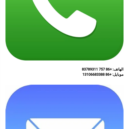
الهاتف: +86 757 83789311 
موبايل: 
+86 13106683388 