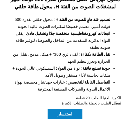
لمشغلات الصوت من الفئة H، محول طاقة حلقي
تصميم فئة هاوٍ للصوت من الفئة H
: محول حلقي بقدرة 500
فولت أمبير، مصمم خصيصًا لمكبرات الصوت عالية الجودة
انبعاثات كهرومغناطيسية منخفضة جدًا وتشغيل هادئ
: يقلل
النواة الدائرية المتقدمة من التداخل والضوضاء لتوفير طاقة
صوتية نظيفة
نقل الطاقة بكفاءة
: لف دائري 360° + هيكل مدمج، يقلل من
الحرارة ويعزز تنظيم الجهد
جودة تصنيع فائقة
: نواة من الفولاذ السيليكوني عالي الجودة +
ملفات نحاسية لأداء مستقر وطويل الأمد
التفاصيل القابلة للتخصيص
: خيارات جهد/تيار مخصصة لهواة
الأعمال اليدوية والشركات المصنعة المحترفة
الكمية الدنيا للطلب: 20 قطعة
يُفضَّل الطلب بالجملة والطلبات الكبيرة
استفسار