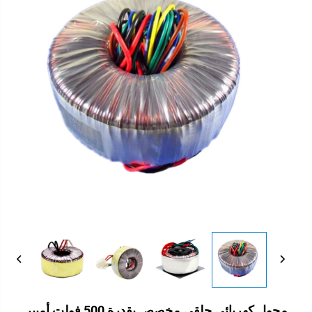
محول كهربائي حلقي مخصص بقدرة 500 فولت أمبير