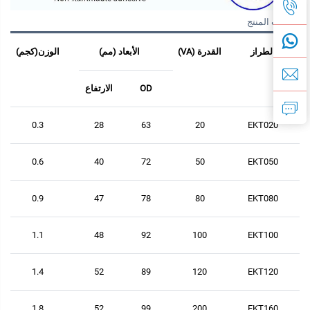
معلمات المنتج
الطراز
القدرة (VA)
الأبعاد (مم)
الوزن(كجم)
OD
الارتفاع
0.3
28
63
20
EKT020
0.6
40
72
50
EKT050
0.9
47
78
80
EKT080
1.1
48
92
100
EKT100
1.4
52
89
120
EKT120
1.8
52
99
200
EKT160