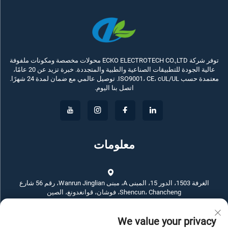
توفر شركة ECKO ELECTROTECH CO.,LTD محولات مخصصة ومكونات ملفوفة
عالية الجودة للتطبيقات الصناعية والطبية والمتجددة. خبرة تزيد عن 20 عامًا،
معتمدة حسب ISO9001، CE، cUL/UL. توصيل عالمي مع ضمان لمدة 24 شهرًا.
اتصل بنا اليوم.
معلومات
الغرفة 1503، الدور 15، المبنى A، مبنى Wanrun Jinglian، رقم 56 شارع
Shencun، Chancheng، فوشان، قوانغدونغ، الصين
We value your privacy
+86-757-83789311